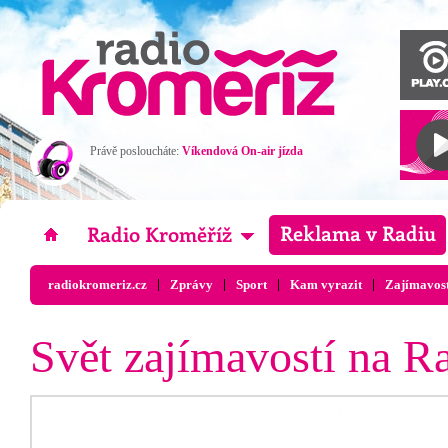
Právě posloucháte:
Víkendová On-air jízda
radiokromeriz.cz
Zprávy
Sport
Kam vyrazit
Zajímavost
Svět zajímavostí na R